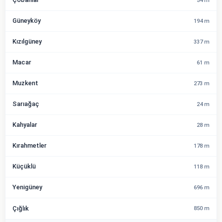
54 m
Güneyköy
194 m
Kızılgüney
337 m
Macar
61 m
Muzkent
273 m
Sarıağaç
24 m
Kahyalar
28 m
Kırahmetler
178 m
Küçüklü
118 m
Yenigüney
696 m
Çığlık
850 m