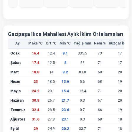
%0
%0
%0
%0
%
Gazipaşa Ilıca Mahallesi Aylık İklim Ortalamaları
Ay
Maks °C
Ort °C
Min °C
Yağış mm
Nem %
Rüzgar km/s
Ocak
16.4
12.4
9.1
335.5
73
17
Şubat
17.4
12.5
8
63
71
17
Mart
18.8
14
9.2
81.8
68
20
Nisan
23
18.5
13.6
5.6
68
19
Mayıs
24.2
20.1
15.4
15.4
71
20
Haziran
30.8
26.7
21.7
0.3
67
20
Temmuz
32.4
28.5
23.6
0.7
66
19
Ağustos
31.6
27.8
23.1
0.3
68
18
Eylül
29
24.9
20.2
33.7
71
18