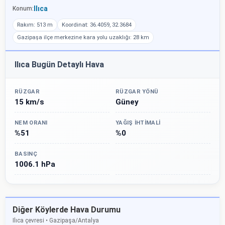
Ilıca
Konum:
Rakım: 513 m
Koordinat: 36.4059, 32.3684
Gazipaşa ilçe merkezine kara yolu uzaklığı: 28 km
Ilıca Bugün Detaylı Hava
RÜZGAR
RÜZGAR YÖNÜ
15 km/s
Güney
NEM ORANI
YAĞIŞ İHTIMALI
%51
%0
BASINÇ
1006.1 hPa
Diğer Köylerde Hava Durumu
Ilıca çevresi • Gazipaşa/Antalya