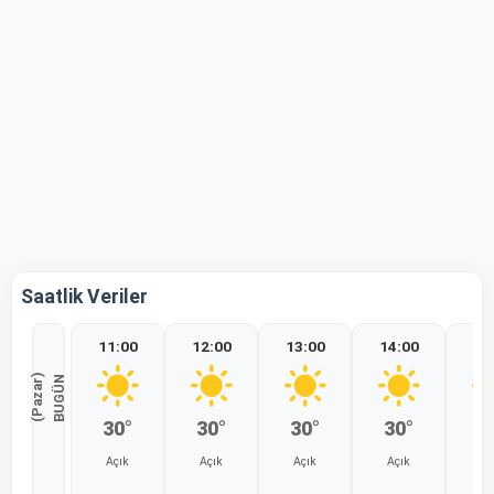
Saatlik Veriler
11:00
12:00
13:00
14:00
15
)
B
U
G
Ü
N
(
P
a
z
a
r
30°
30°
30°
30°
3
Açık
Açık
Açık
Açık
Aç