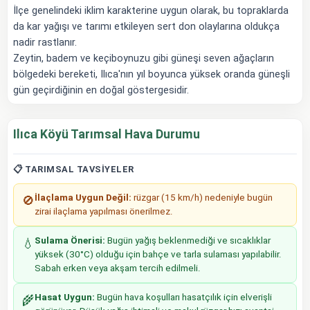
İlçe genelindeki iklim karakterine uygun olarak, bu topraklarda
da kar yağışı ve tarımı etkileyen sert don olaylarına oldukça
nadir rastlanır.
Zeytin, badem ve keçiboynuzu gibi güneşi seven ağaçların
bölgedeki bereketi, Ilıca'nın yıl boyunca yüksek oranda güneşli
gün geçirdiğinin en doğal göstergesidir.
Ilıca Köyü Tarımsal Hava Durumu
📋 TARIMSAL TAVSIYELER
İlaçlama Uygun Değil:
rüzgar (15 km/h) nedeniyle bugün
🚫
zirai ilaçlama yapılması önerilmez.
Sulama Önerisi:
Bugün yağış beklenmediği ve sıcaklıklar
💧
yüksek (30°C) olduğu için bahçe ve tarla sulaması yapılabilir.
Sabah erken veya akşam tercih edilmeli.
Hasat Uygun:
Bugün hava koşulları hasatçılık için elverişli
🌾