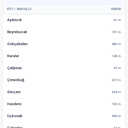
KÖY / MAHALLE
RAKIM
Aydıncık
61 m
Beyrebucak
101 m
Gökçebelen
485 m
Karalar
148 m
Çalıpınar
47 m
Çimenbağ
657 m
Gürçam
694 m
Hasdere
100 m
Üçkonak
906 m
Çobanlar