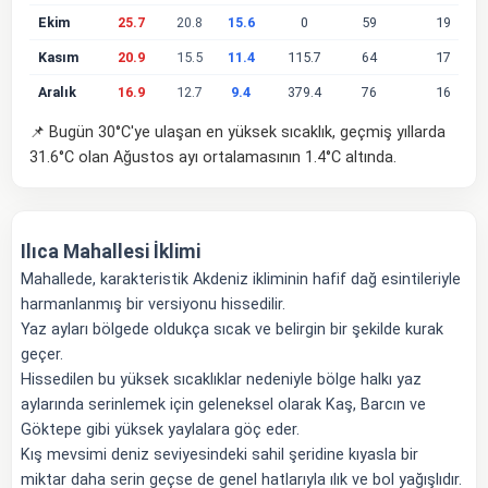
Ekim
25.7
20.8
15.6
0
59
19
Kasım
20.9
15.5
11.4
115.7
64
17
Aralık
16.9
12.7
9.4
379.4
76
16
📌 Bugün 30°C'ye ulaşan en yüksek sıcaklık, geçmiş yıllarda
31.6°C olan Ağustos ayı ortalamasının 1.4°C altında.
Ilıca Mahallesi İklimi
Mahallede, karakteristik Akdeniz ikliminin hafif dağ esintileriyle
harmanlanmış bir versiyonu hissedilir.
Yaz ayları bölgede oldukça sıcak ve belirgin bir şekilde kurak
geçer.
Hissedilen bu yüksek sıcaklıklar nedeniyle bölge halkı yaz
aylarında serinlemek için geleneksel olarak Kaş, Barcın ve
Göktepe gibi yüksek yaylalara göç eder.
Kış mevsimi deniz seviyesindeki sahil şeridine kıyasla bir
miktar daha serin geçse de genel hatlarıyla ılık ve bol yağışlıdır.