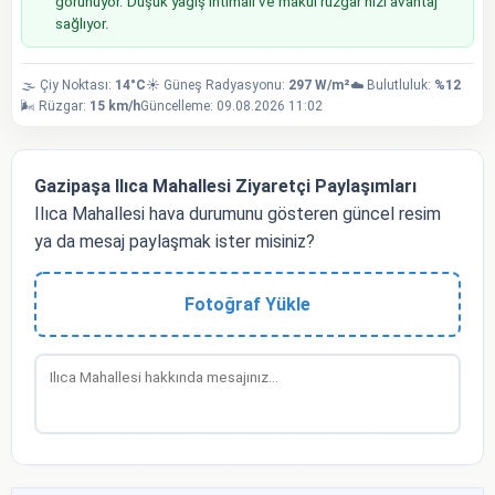
görünüyor. Düşük yağış ihtimali ve makul rüzgar hızı avantaj
sağlıyor.
🌫️ Çiy Noktası:
14°C
☀️ Güneş Radyasyonu:
297 W/m²
☁️ Bulutluluk:
%12
🌬️ Rüzgar:
15 km/h
Güncelleme: 09.08.2026 11:02
Gazipaşa Ilıca Mahallesi Ziyaretçi Paylaşımları
Ilıca Mahallesi hava durumunu gösteren güncel resim
ya da mesaj paylaşmak ister misiniz?
Fotoğraf Yükle