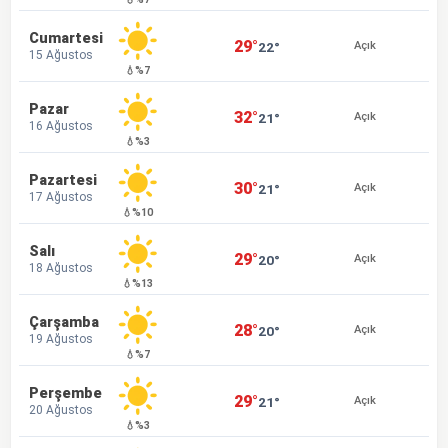
Cumartesi
29°
22°
Açık
15 Ağustos
💧%7
Pazar
32°
21°
Açık
16 Ağustos
💧%3
Pazartesi
30°
21°
Açık
17 Ağustos
💧%10
Salı
29°
20°
Açık
18 Ağustos
💧%13
Çarşamba
28°
20°
Açık
19 Ağustos
💧%7
Perşembe
29°
21°
Açık
20 Ağustos
💧%3