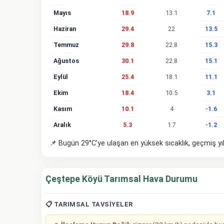
Mayıs
18.9
13.1
7.1
Haziran
29.4
22
13.5
Temmuz
29.8
22.8
15.3
Ağustos
30.1
22.8
15.1
Eylül
25.4
18.1
11.1
Ekim
18.4
10.5
3.1
Kasım
10.1
4
-1.6
Aralık
5.3
1.7
-1.2
📌 Bugün 29°C'ye ulaşan en yüksek sıcaklık, geçmiş yıl
Çeştepe Köyü Tarımsal Hava Durumu
📋 TARIMSAL TAVSIYELER