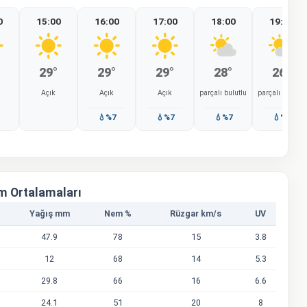
0
15:00
16:00
17:00
18:00
19:00
29°
29°
29°
28°
26°
Açık
Açık
Açık
parçalı bulutlu
parçalı bulutlu
%0
💧%7
💧%7
💧%7
💧%7
m Ortalamaları
Yağış mm
Nem %
Rüzgar km/s
UV
47.9
78
15
3.8
12
68
14
5.3
29.8
66
16
6.6
24.1
51
20
8