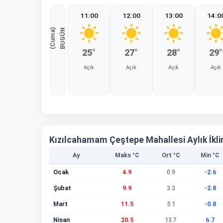
11:00
12:00
13:00
14:0
)
B
U
G
Ü
N
(
C
u
m
a
25°
27°
28°
29°
Açık
Açık
Açık
Açık
%0
%0
%0
%0
Kızılcahamam Çeştepe Mahallesi Aylık İkli
Ay
Maks °C
Ort °C
Min °C
Ocak
4.9
0.9
-2.6
Şubat
9.9
3.3
-2.8
Mart
11.5
5.1
-0.8
Nisan
20.5
13.7
6.7