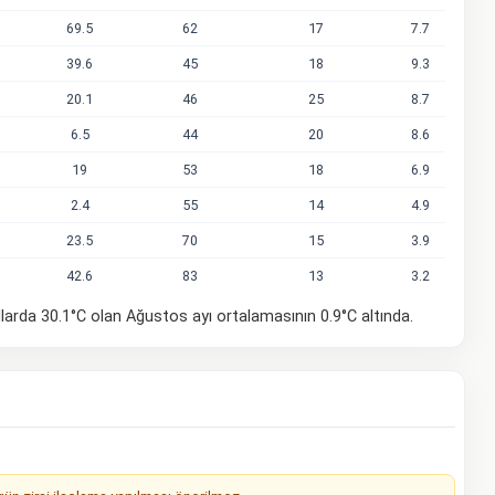
69.5
62
17
7.7
39.6
45
18
9.3
20.1
46
25
8.7
6.5
44
20
8.6
19
53
18
6.9
2.4
55
14
4.9
23.5
70
15
3.9
42.6
83
13
3.2
larda 30.1°C olan Ağustos ayı ortalamasının 0.9°C altında.