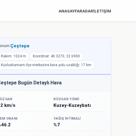
ANASAYFA
RADAR
İLETİŞİM
Çeştepe
onum:
Rakım: 1024 m
Koordinat: 40.3270, 32.6900
Kızılcahamam ilçe merkezine kara yolu uzaklığı: 17 km
eştepe Bugün Detaylı Hava
ÜZGAR
RÜZGAR YÖNÜ
22 km/s
Kuzey-Kuzeybatı
EM ORANI
YAĞIŞ İHTIMALI
%46.2
%7