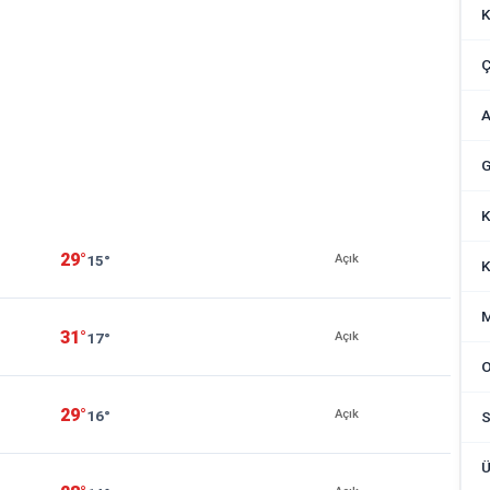
K
Ç
A
G
K
29°
15°
Açık
K
M
31°
17°
Açık
O
29°
16°
Açık
S
Ü