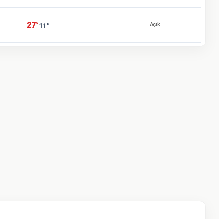
27°
11°
Açık