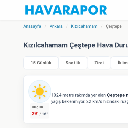
Anasayfa
/
Ankara
/
Kızılcahamam
/
Çeştepe
Kızılcahamam Çeştepe Hava Du
15 Günlük
Saatlik
Zirai
İklim
1024 metre rakımda yer alan
Çeştepe 
yağış beklenmiyor. 22 km/s hızındaki rüzga
Bugün
29°
16°
/