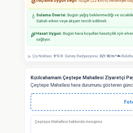
İlaçlama Uygun Değil:
rüzgar (22 km/h) nedeniyle bugü
🚫
Sulama Önerisi:
Bugün yağış beklenmediği ve sıcaklıkla
💧
Sabah erken veya akşam tercih edilmeli.
Hasat Uygun:
Bugün hava koşulları hasatçılık için elver
🌾
sağlıyor.
🌫️ Çiy Noktası:
9°C
☀️ Güneş Radyasyonu:
321 W/m²
☁️ Bulutlu
Kızılcahamam Çeştepe Mahallesi Ziyaretçi Pay
Çeştepe Mahallesi hava durumunu gösteren güncel
Fot