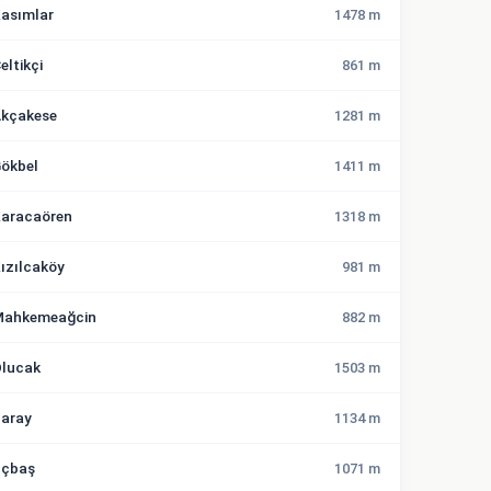
asımlar
1478 m
eltikçi
861 m
kçakese
1281 m
ökbel
1411 m
aracaören
1318 m
ızılcaköy
981 m
ahkemeağcin
882 m
lucak
1503 m
aray
1134 m
çbaş
1071 m