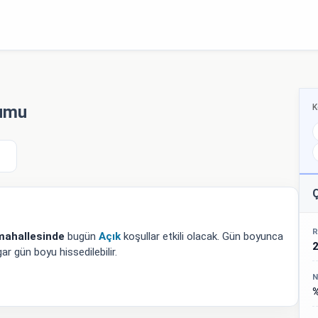
K
rumu
Ç
R
mahallesinde
bugün
Açık
koşullar etkili olacak. Gün boyunca
r gün boyu hissedilebilir.
N