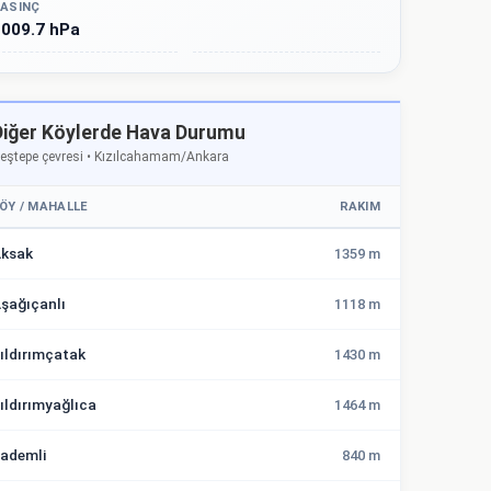
ASINÇ
009.7 hPa
Diğer Köylerde Hava Durumu
eştepe çevresi • Kızılcahamam/Ankara
ÖY / MAHALLE
RAKIM
ksak
1359 m
şağıçanlı
1118 m
ıldırımçatak
1430 m
ıldırımyağlıca
1464 m
ademli
840 m