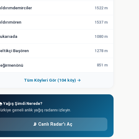
ıldırımdemirciler
1522 m
ıldırımören
1537 m
ukarıada
1080 m
eltikçi Başören
1278 m
eğirmenönü
851 m
Tüm Köyleri Gör (104 köy) →
️ Yağış Şimdi Nerede?
ürkiye geneli anlık yağış radarını izleyin.
📡 Canlı Radar'ı Aç