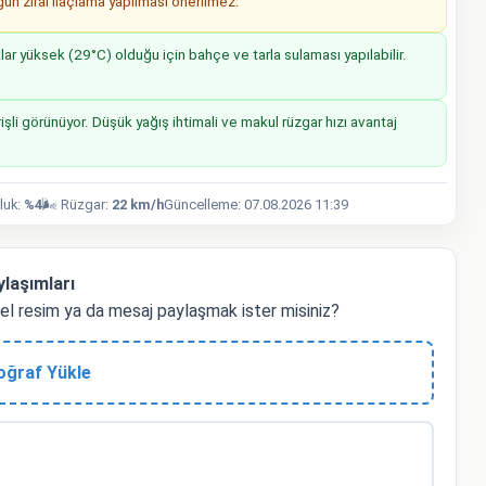
n zirai ilaçlama yapılması önerilmez.
r yüksek (29°C) olduğu için bahçe ve tarla sulaması yapılabilir.
işli görünüyor. Düşük yağış ihtimali ve makul rüzgar hızı avantaj
luk:
%4
🌬️ Rüzgar:
22 km/h
Güncelleme: 07.08.2026 11:39
laşımları
 resim ya da mesaj paylaşmak ister misiniz?
oğraf Yükle