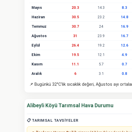
Mayıs
20.3
14.3
8.3
Haziran
30.5
23.2
14.8
Temmuz
30.7
24
16.9
Ağustos
31
23.9
16.7
Eylül
26.4
19.2
12.6
Ekim
19.5
12.1
4.9
Kasım
11.1
5.7
0.7
Aralık
6
3.1
0.8
📌 Bugünkü 32°C'lik sıcaklık değeri, Ağustos ayı ortal
Alibeyli Köyü Tarımsal Hava Durumu
📋 TARIMSAL TAVSIYELER