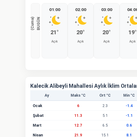
01:00
02:00
03:00
04:0
)
B
U
G
Ü
N
(
C
u
m
a
21°
20°
20°
19°
Açık
Açık
Açık
Açık
%0
%0
%0
%0
Kalecik Alibeyli Mahallesi Aylık İklim Ortal
Ay
Maks °C
Ort °C
Min °C
Ocak
6
2.3
-1.4
Şubat
11.3
5.1
-1.1
Mart
12.7
6.5
0.6
Nisan
21.9
15.1
8.1