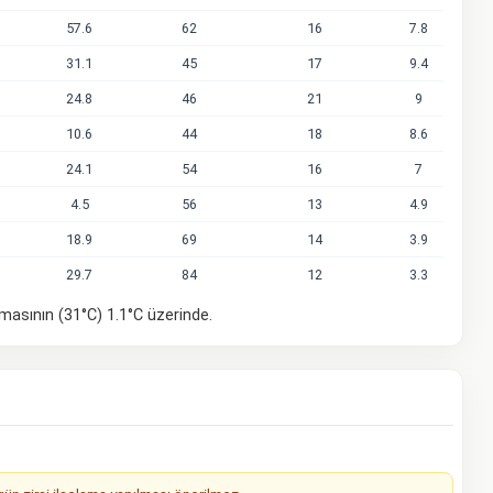
57.6
62
16
7.8
31.1
45
17
9.4
24.8
46
21
9
10.6
44
18
8.6
24.1
54
16
7
4.5
56
13
4.9
18.9
69
14
3.9
29.7
84
12
3.3
amasının (31°C) 1.1°C üzerinde.