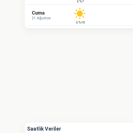
💧%7
Cuma
21 Ağustos
💧%10
Saatlik Veriler