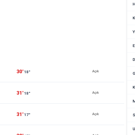
H
K
Y
E
D
30°
18°
Açık
G
K
31°
18°
Açık
M
31°
17°
Açık
S
U