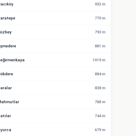
acıköy
933 m
aratepe
770 m
üzbey
793 m
şmedere
881 m
eğirmenkaya
1019 m
ökdere
884 m
aralar
838 m
ahmutlar
788 m
atılar
744 m
yurca
679 m