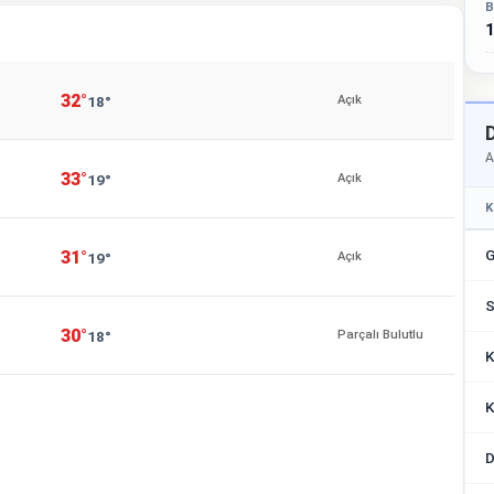
B
1
32°
18°
Açık
A
33°
19°
Açık
K
G
31°
19°
Açık
S
30°
18°
Parçalı Bulutlu
K
K
D