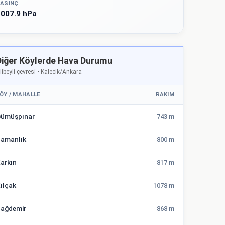
ASINÇ
007.9 hPa
Diğer Köylerde Hava Durumu
libeyli çevresi • Kalecik/Ankara
ÖY / MAHALLE
RAKIM
ümüşpınar
743 m
amanlık
800 m
arkın
817 m
ılçak
1078 m
ağdemir
868 m