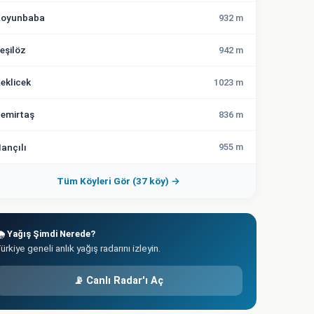
oyunbaba
932 m
eşilöz
942 m
eklicek
1023 m
emirtaş
836 m
ançılı
955 m
Tüm Köyleri Gör (37 köy) →
️ Yağış Şimdi Nerede?
ürkiye geneli anlık yağış radarını izleyin.
📡 Canlı Radar'ı Aç