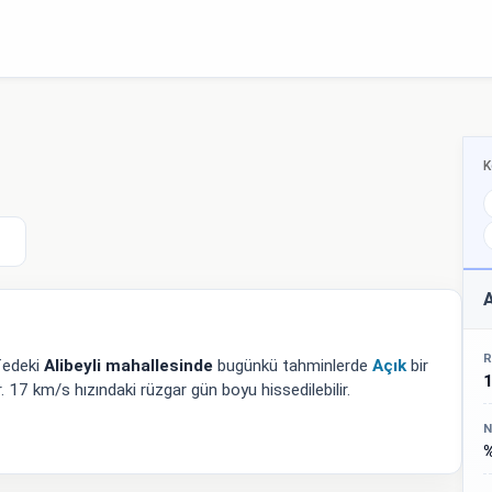
K
A
R
fedeki
Alibeyli mahallesinde
bugünkü tahminlerde
Açık
bir
17 km/s hızındaki rüzgar gün boyu hissedilebilir.
N