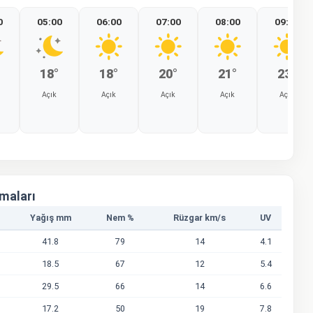
0
05:00
06:00
07:00
08:00
09:00
18°
18°
20°
21°
23°
Açık
Açık
Açık
Açık
Açık
%0
%0
%0
%0
%0
amaları
Yağış mm
Nem %
Rüzgar km/s
UV
41.8
79
14
4.1
18.5
67
12
5.4
29.5
66
14
6.6
17.2
50
19
7.8