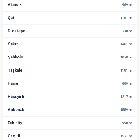
Alancık
969 m
Çat
1161 m
Dilektepe
730 m
Sakız
1401 m
Şahkolu
1078 m
Taşkale
1181 m
Hasanlı
888 m
Hüseyinli
1217 m
Arıkonak
1559 m
Eskiköy
998 m
Geçitli
1573 m