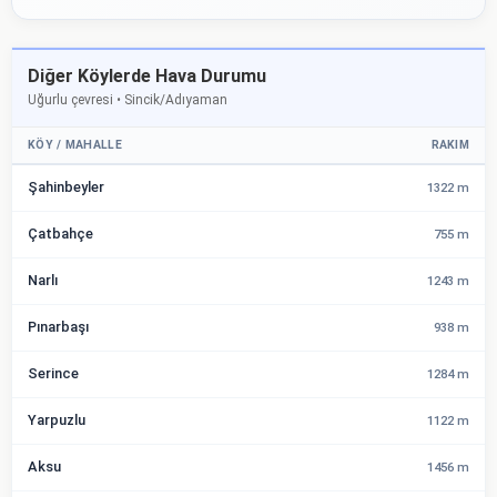
Diğer Köylerde Hava Durumu
Uğurlu çevresi • Sincik/Adıyaman
KÖY / MAHALLE
RAKIM
Şahinbeyler
1322 m
Çatbahçe
755 m
Narlı
1243 m
Pınarbaşı
938 m
Serince
1284 m
Yarpuzlu
1122 m
Aksu
1456 m