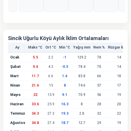
%0
%0
%0
%0
%
Sincik Uğurlu Köyü Aylık İklim Ortalamaları
Ay
Maks °C
Ort °C
Min °C
Yağış mm
Nem %
Rüzgar km/s
Ocak
5.5
2.2
-1
129.2
78
14
Şubat
9.4
4.3
-0.5
78.4
70
14
Mart
11.7
6.6
1.4
83.8
66
18
Nisan
21.6
15
8
74.6
57
17
Mayıs
22
15.9
9.1
70.9
56
19
Haziran
33.6
25.9
16.3
8
28
20
Temmuz
34.3
27.3
19.3
2.8
32
22
Ağustos
34.8
27.4
18.7
12.7
29
19