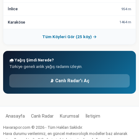
İnlice
954 m
Karaköse
1464 m
Tüm Köyleri Gör (25 köy) →
🌧️ Yağış Şimdi Nerede?
Türkiye geneli anlık yağış radarını izleyin.
📡 Canlı Radar'ı Aç
Anasayfa
Canlı Radar
Kurumsal
İletişim
Havarapor.com © 2026 - Tüm Hakları Saklıdır.
Hava durumu verilerimiz, en güncel meteorolojik modeller baz alınarak