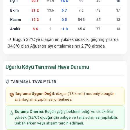
Eylül
29.1
21.9
14.6
22
42
18
Ekim
21.2
13.6
6.7
7.6
43
17
Kasım
12.2
6
0.5
54.3
65
13
Aralık
6.6
2
-1.8
65.4
77
13
📌 Bugün 32°C'ye ulaşan en yüksek sıcaklık, geçmiş yıllarda
34.8°C olan Ağustos ayı ortalamasının 2.7°C altında.
Uğurlu Köyü Tarımsal Hava Durumu
📋 TARIMSAL TAVSIYELER
İlaçlama Uygun Değil:
rüzgar (18 km/h) nedeniyle bugün
🚫
zirai ilaçlama yapılması önerilmez.
Sulama Önerisi:
Bugün yağış beklenmediği ve sıcaklıklar
💧
yüksek (32°C) olduğu için bahçe ve tarla sulaması yapılabilir.
Sabah erken veya akşam tercih edilmeli.