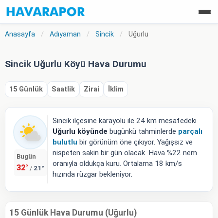
Anasayfa
/
Adıyaman
/
Sincik
/
Uğurlu
Sincik Uğurlu Köyü Hava Durumu
15 Günlük
Saatlik
Zirai
İklim
Sincik ilçesine karayolu ile 24 km mesafedeki
Uğurlu köyünde
bugünkü tahminlerde
parçalı
bulutlu
bir görünüm öne çıkıyor. Yağışsız ve
nispeten sakin bir gün olacak. Hava %22 nem
Bugün
oranıyla oldukça kuru. Ortalama 18 km/s
32°
21°
/
hızında rüzgar bekleniyor.
15 Günlük Hava Durumu (Uğurlu)