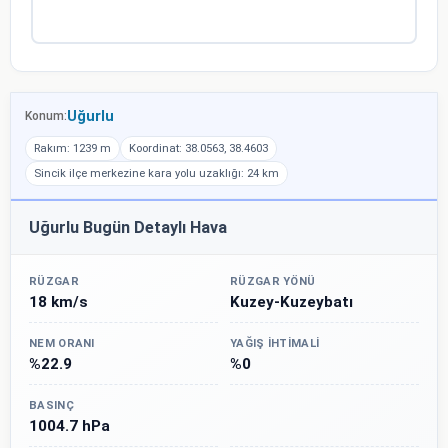
Uğurlu
Konum:
Rakım: 1239 m
Koordinat: 38.0563, 38.4603
Sincik ilçe merkezine kara yolu uzaklığı: 24 km
Uğurlu Bugün Detaylı Hava
RÜZGAR
RÜZGAR YÖNÜ
18 km/s
Kuzey-Kuzeybatı
NEM ORANI
YAĞIŞ İHTIMALI
%22.9
%0
BASINÇ
1004.7 hPa