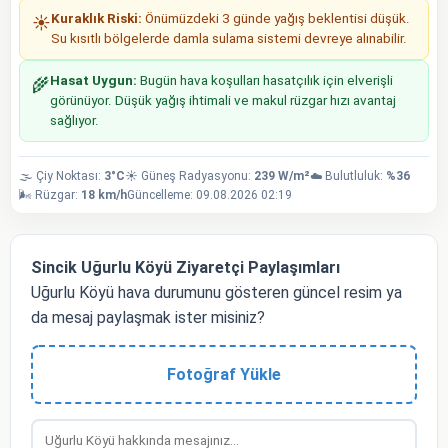
Kuraklık Riski:
Önümüzdeki 3 günde yağış beklentisi düşük.
☀️
Su kısıtlı bölgelerde damla sulama sistemi devreye alınabilir.
Hasat Uygun:
Bugün hava koşulları hasatçılık için elverişli
🌾
görünüyor. Düşük yağış ihtimali ve makul rüzgar hızı avantaj
sağlıyor.
🌫️ Çiy Noktası:
3°C
☀️ Güneş Radyasyonu:
239 W/m²
☁️ Bulutluluk:
%36
🌬️ Rüzgar:
18 km/h
Güncelleme: 09.08.2026 02:19
Sincik Uğurlu Köyü Ziyaretçi Paylaşımları
Uğurlu Köyü hava durumunu gösteren güncel resim ya
da mesaj paylaşmak ister misiniz?
Fotoğraf Yükle