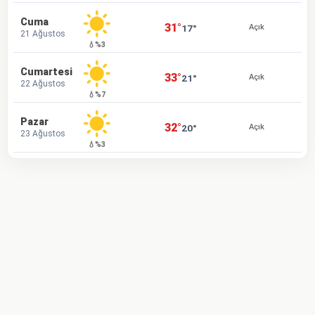
Cuma
31°
17°
Açık
21 Ağustos
💧%3
Cumartesi
33°
21°
Açık
22 Ağustos
💧%7
Pazar
32°
20°
Açık
23 Ağustos
💧%3