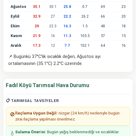
Ağustos
35.1
30.1
25.8
0.7
69
23
Eylül
32.9
27
22.2
26.2
66
20
Ekim
29
22.3
16.3
1.5
48
18
Kasım
21.9
16
11.3
105.5
57
15
Aralık
17.3
12
7.7
102.1
64
16
📌 Bugünkü 37°C'lik sıcaklık değeri, Ağustos ayı
ortalamasının (35.1°C) 2.2°C üzerinde.
Fadıl Köyü Tarımsal Hava Durumu
📋 TARIMSAL TAVSIYELER
İlaçlama Uygun Değil:
rüzgar (24 km/h) nedeniyle bugün
🚫
zirai ilaçlama yapılması önerilmez.
Sulama Önerisi:
Bugün yağış beklenmediği ve sıcaklıklar
💧