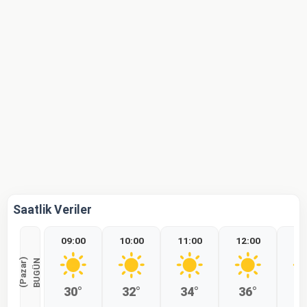
Saatlik Veriler
09:00
10:00
11:00
12:00
13
)
B
U
G
Ü
N
(
P
a
z
a
r
30°
32°
34°
36°
3