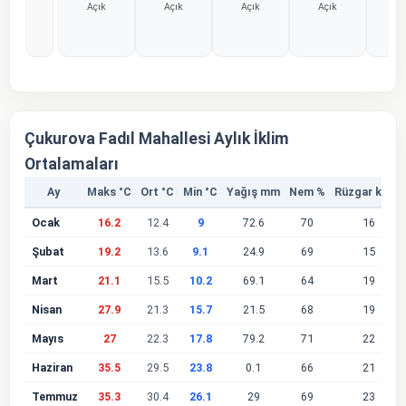
Açık
Açık
Açık
Açık
Aç
%0
%0
%0
%0
%
Çukurova Fadıl Mahallesi Aylık İklim
Ortalamaları
Ay
Maks °C
Ort °C
Min °C
Yağış mm
Nem %
Rüzgar km/s
Ocak
16.2
12.4
9
72.6
70
16
Şubat
19.2
13.6
9.1
24.9
69
15
Mart
21.1
15.5
10.2
69.1
64
19
Nisan
27.9
21.3
15.7
21.5
68
19
Mayıs
27
22.3
17.8
79.2
71
22
Haziran
35.5
29.5
23.8
0.1
66
21
Temmuz
35.3
30.4
26.1
29
69
23