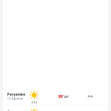
Perşembe
38°
24°
Açık
13 Ağustos
💧%7