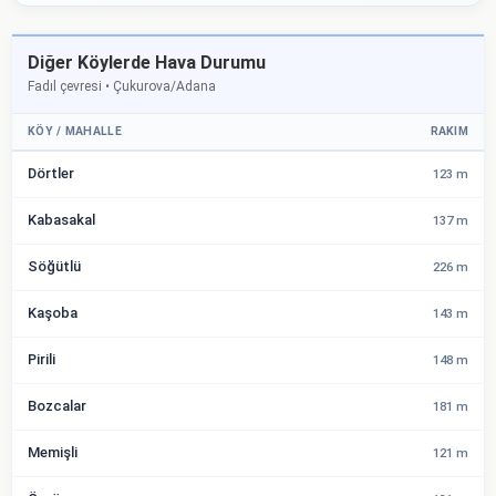
Diğer Köylerde Hava Durumu
Fadıl çevresi • Çukurova/Adana
KÖY / MAHALLE
RAKIM
Dörtler
123 m
Kabasakal
137 m
Söğütlü
226 m
Kaşoba
143 m
Pirili
148 m
Bozcalar
181 m
Memişli
121 m