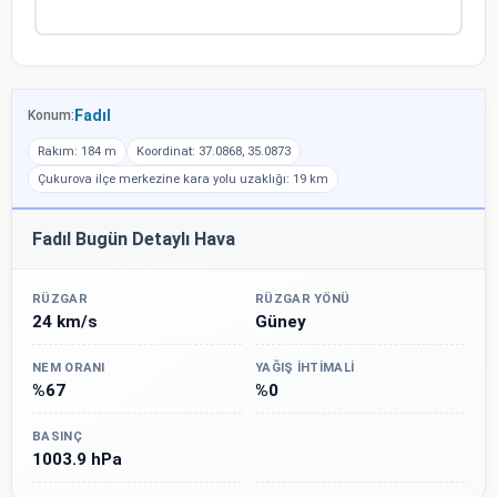
Fadıl
Konum:
Rakım: 184 m
Koordinat: 37.0868, 35.0873
Çukurova ilçe merkezine kara yolu uzaklığı: 19 km
Fadıl Bugün Detaylı Hava
RÜZGAR
RÜZGAR YÖNÜ
24 km/s
Güney
NEM ORANI
YAĞIŞ İHTIMALI
%67
%0
BASINÇ
1003.9 hPa