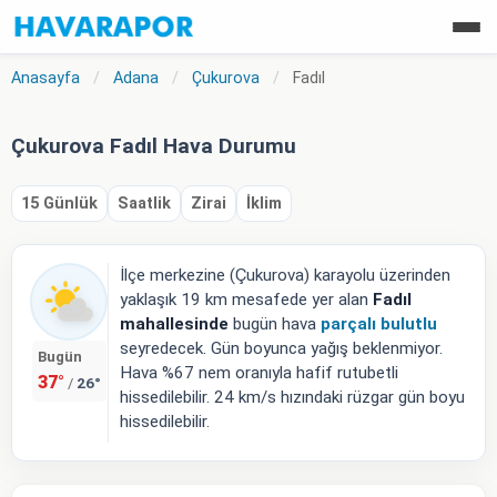
Anasayfa
/
Adana
/
Çukurova
/
Fadıl
Çukurova Fadıl Hava Durumu
15 Günlük
Saatlik
Zirai
İklim
İlçe merkezine (Çukurova) karayolu üzerinden
yaklaşık 19 km mesafede yer alan
Fadıl
mahallesinde
bugün hava
parçalı bulutlu
seyredecek. Gün boyunca yağış beklenmiyor.
Bugün
Hava %67 nem oranıyla hafif rutubetli
37°
26°
/
hissedilebilir. 24 km/s hızındaki rüzgar gün boyu
hissedilebilir.