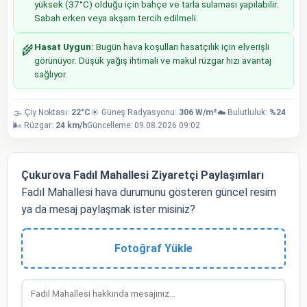
yüksek (37°C) olduğu için bahçe ve tarla sulaması yapılabilir.
Sabah erken veya akşam tercih edilmeli.
Hasat Uygun:
Bugün hava koşulları hasatçılık için elverişli
🌾
görünüyor. Düşük yağış ihtimali ve makul rüzgar hızı avantaj
sağlıyor.
🌫️ Çiy Noktası:
22°C
☀️ Güneş Radyasyonu:
306 W/m²
☁️ Bulutluluk:
%24
🌬️ Rüzgar:
24 km/h
Güncelleme: 09.08.2026 09:02
Çukurova Fadıl Mahallesi Ziyaretçi Paylaşımları
Fadıl Mahallesi hava durumunu gösteren güncel resim
ya da mesaj paylaşmak ister misiniz?
Fotoğraf Yükle