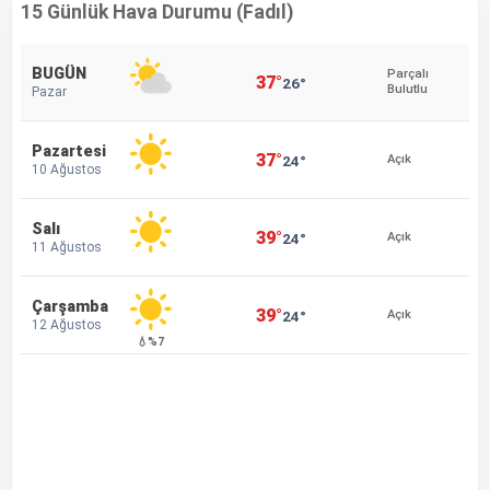
15 Günlük Hava Durumu (Fadıl)
BUGÜN
Parçalı
37°
26°
Bulutlu
Pazar
Pazartesi
37°
24°
Açık
10 Ağustos
Salı
39°
24°
Açık
11 Ağustos
Çarşamba
39°
24°
Açık
12 Ağustos
💧%7