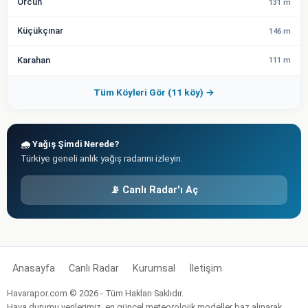
Örcün
131 m
Küçükçınar
146 m
Karahan
111 m
Tüm Köyleri Gör (11 köy) →
🌧️ Yağış Şimdi Nerede?
Türkiye geneli anlık yağış radarını izleyin.
📡 Canlı Radar'ı Aç
Anasayfa
Canlı Radar
Kurumsal
İletişim
Havarapor.com © 2026 - Tüm Hakları Saklıdır.
Hava durumu verilerimiz, en güncel meteorolojik modeller baz alınarak